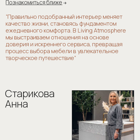
доверия и искреннего сервиса, превращая
процесс выбора мебели в увлекательное
творческое путешествие”
Старикова
Анна
Creative
& Marketing Director
Sales & Interior
10+ лет опыта
Анна ведёт клиентов премиум-сегмента
более 10 лет и глубоко разбирается в