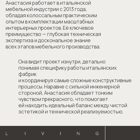
ей находить идеальный баланс между чистой
эстетикой и технической реализуемостью.
Для связи
+7 (775) 888 71-08
+7 (701) 222 37-79
Навигация
Социальные сети
Главная
WhatsApp
О компании
Instagram
Об основателе
Для партнеров