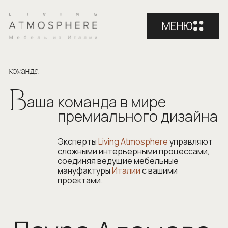
МЕНЮ
МЕНЮ
В
КАТАЛОГ
команда
В
аша команда в мире
премиального дизайна
Эксперты
Living Atmosphere
управляют
сложными интерьерными процессами,
соединяя ведущие мебельные
мануфактуры
Италии
с вашими
проектами.
Лаура Адамова
Основатель Living Atmosphere