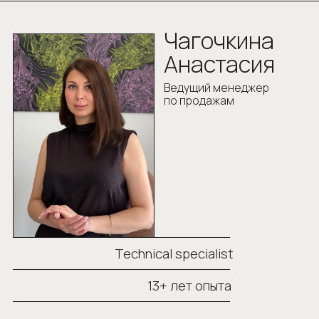
Technical specialist
13+ лет опыта
Анастасия работает в итальянской
мебельной индустрии с 2013 года,
обладая колоссальным практическим
опытом в комплектации масштабных
интерьерных проектов. Её ключевое
преимущество — глубокая техническая
экспертиза и доскональное знание
всех этапов мебельного производства.
Она видит проект изнутри, детально
понимая специфику работы итальянских
фабрик
и координируя самые сложные конструктивные
процессы. Наравне с сильной инженерной
стороной, Анастасия обладает тонким
чувством прекрасного, что помогает