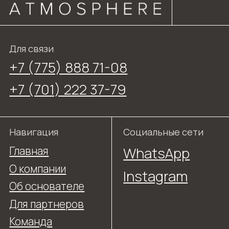
Команда
В каталог
Адреса
Астана, ул. Туркестана 16/5
Алматы, ул. Аль-Фараби 41/6
Документы
Политика
конфиденциальности
Договор оферты
ТОО «Living atmosphere»
БИН 190440032584
living.atmosphere.nur@gmail.com
Разработка сайта
©2026 Все права защищены