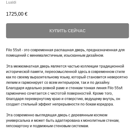
Lualdi
1725,00
€
КУПИТЬ СЕЙЧАС
Filo 55s/t - это современная распашная дверь, предназначенная для
помещений с минималистичным, изысканным дизайном.
Эта межкомнатная дверь является частью коллекции традиционной
исторической памяти, переосмысленной здесь в современном стиле
как по своему выразительному языку, который становится невероятно
легким и гармонирует со всем интерьером, так и по дизайну.
Благодаря идеально ровной раме и стенкам тонкая линия Filo 55s/t
гармонично сочетается с чистотой поверхностей. Кроме того,
благодаря перевернутому краю и отверстию, ведущему внутрь, он
создает стильный эффект непрерывности по бокам коридора.
Эта современно выглядящая дверь с деревянным косяком
универсальна и может быть адаптирована к монолитным стенам,
гипсокартону и подвижным стеновым системам.