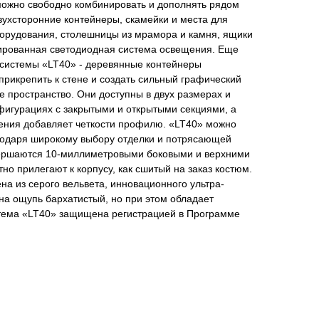
можно свободно комбинировать и дополнять рядом
ухсторонние контейнеры, скамейки и места для
орудования, столешницы из мрамора и камня, ящики
рированная светодиодная система освещения. Еще
 системы «LT40» - деревянные контейнеры
рикрепить к стене и создать сильный графический
е пространство. Они доступны в двух размерах и
игурациях с закрытыми и открытыми секциями, а
ения добавляет четкости профилю. «LT40» можно
годаря широкому выбору отделки и потрясающей
вершаются 10-миллиметровыми боковыми и верхними
тно прилегают к корпусу, как сшитый на заказ костюм.
на из серого вельвета, инновационного ультра-
на ощупь бархатистый, но при этом обладает
тема «LT40» защищена регистрацией в Программе