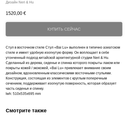
Дизайн Neri & Hu
1520,00
€
КУПИТЬ СЕЙЧАС
Стул в восточном стиле Стул «Bai Lu» выполнен в типично азиатском
стиле и имеет удобную изогнутую форму. Он воплощает в себе
утонченный подход китайской архитектурной студии Neri & Hu.
Сделанный из дерева, сиденье и спинка которого покрыты лаком или
покрыты кожей / экокожей, «Bai Lu» привлекает внимание своим
дизайном, вдохновленным классическими восточными стульями.
Конструкция, состоящая из элементов с круглым поперечным
сечением, поддерживает изогнутую поверхность, которая образует
часть сиденья и спинку.
lwh: 510x535x695 mm
Смотрите также