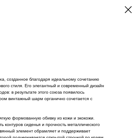
ха, созданное благодаря идеальному сочетанию
ового стиля. Его элегантный и современный дизайн
одов: в результате этого союза появилось
ором винтажный шарм органично сочетается с
.
ягкую формованную обивку из кожи и экокожи.
ть контуров сиденья и прочность металлического
евянный элемент обрамляет и поддерживает
оторой подчеркивается открытой строчкой по краям.