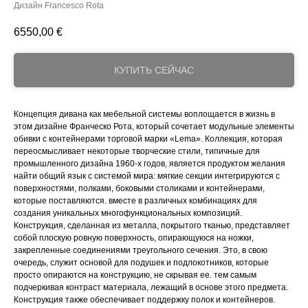
Дизайн Francesco Rota
6550,00
€
КУПИТЬ СЕЙЧАС
Концепция дивана как мебельной системы воплощается в жизнь в
этом дизайне Франческо Рота, который сочетает модульные элементы
обивки с контейнерами торговой марки «Lema». Коллекция, которая
переосмысливает некоторые творческие стили, типичные для
промышленного дизайна 1960-х годов, является продуктом желания
найти общий язык с системой мира: мягкие секции интегрируются с
поверхностями, полками, боковыми столиками и контейнерами,
которые поставляются. вместе в различных комбинациях для
создания уникальных многофункциональных композиций.
Конструкция, сделанная из металла, покрытого тканью, представляет
собой плоскую ровную поверхность, опирающуюся на ножки,
закрепленные соединениями треугольного сечения. Это, в свою
очередь, служит основой для подушек и подлокотников, которые
просто опираются на конструкцию, не скрывая ее. тем самым
подчеркивая контраст материала, лежащий в основе этого предмета.
Конструкция также обеспечивает поддержку полок и контейнеров.