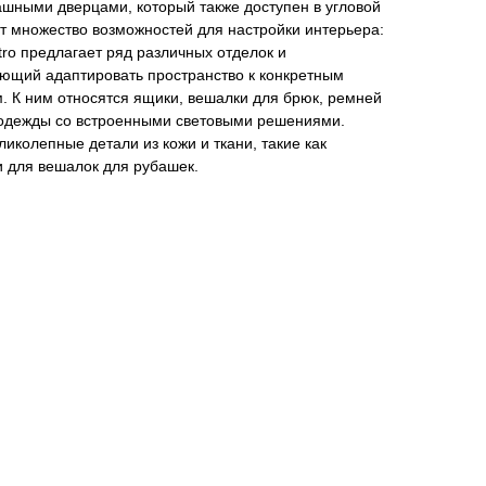
шными дверцами, который также доступен в угловой
ет множество возможностей для настройки интерьера:
tro предлагает ряд различных отделок и
ющий адаптировать пространство к конкретным
 К ним относятся ящики, вешалки для брюк, ремней
я одежды со встроенными световыми решениями.
иколепные детали из кожи и ткани, такие как
и для вешалок для рубашек.