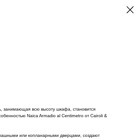
ь, занимающая всю высоту шкафа, становится
обенностью Naica Armadio al Centimetro от Cairoli &
спашными или копланарными дверцами, создают