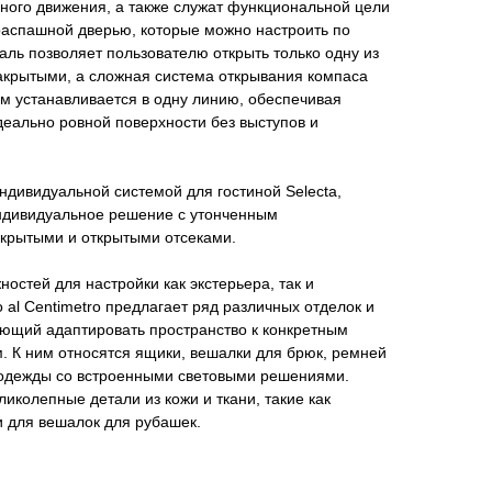
ого движения, а также служат функциональной цели
с распашной дверью, которые можно настроить по
таль позволяет пользователю открыть только одну из
акрытыми, а сложная система открывания компаса
м устанавливается в одну линию, обеспечивая
еально ровной поверхности без выступов и
индивидуальной системой для гостиной Selecta,
индивидуальное решение с утонченным
акрытыми и открытыми отсеками.
остей для настройки как экстерьера, так и
 al Centimetro предлагает ряд различных отделок и
ющий адаптировать пространство к конкретным
 К ним относятся ящики, вешалки для брюк, ремней
я одежды со встроенными световыми решениями.
иколепные детали из кожи и ткани, такие как
и для вешалок для рубашек.