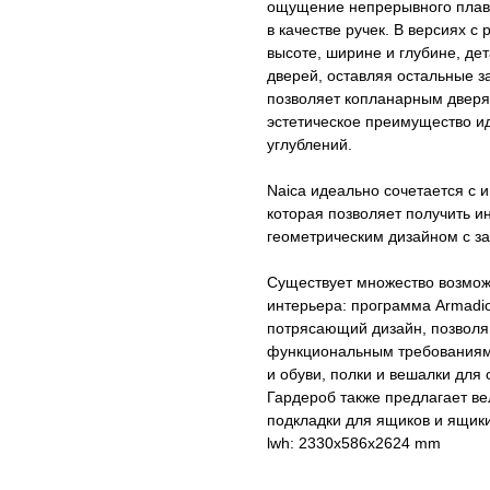
ощущение непрерывного плавн
в качестве ручек. В версиях 
высоте, ширине и глубине, де
дверей, оставляя остальные з
позволяет копланарным дверя
эстетическое преимущество ид
углублений.
Naica идеально сочетается с 
которая позволяет получить 
геометрическим дизайном с з
Существует множество возможн
интерьера: программа Armadio
потрясающий дизайн, позволя
функциональным требованиям.
и обуви, полки и вешалки дл
Гардероб также предлагает вел
подкладки для ящиков и ящик
lwh: 2330x586x2624 mm