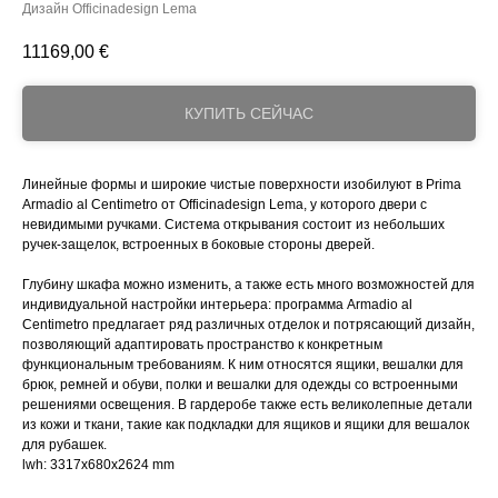
Дизайн Officinadesign Lema
11169,00
€
КУПИТЬ СЕЙЧАС
Линейные формы и широкие чистые поверхности изобилуют в Prima
Armadio al Centimetro от Officinadesign Lema, у которого двери с
невидимыми ручками. Система открывания состоит из небольших
ручек-защелок, встроенных в боковые стороны дверей.
Глубину шкафа можно изменить, а также есть много возможностей для
индивидуальной настройки интерьера: программа Armadio al
Centimetro предлагает ряд различных отделок и потрясающий дизайн,
позволяющий адаптировать пространство к конкретным
функциональным требованиям. К ним относятся ящики, вешалки для
брюк, ремней и обуви, полки и вешалки для одежды со встроенными
решениями освещения. В гардеробе также есть великолепные детали
из кожи и ткани, такие как подкладки для ящиков и ящики для вешалок
для рубашек.
lwh: 3317x680x2624 mm